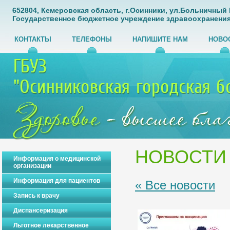
652804, Кемеровская область, г.Осинники, ул.Больничный Го
Государственное бюджетное учреждение здравоохранения
КОНТАКТЫ
ТЕЛЕФОНЫ
НАПИШИТЕ НАМ
НОВО
НОВОСТИ
Информация о медицинской
организации
Информация для пациентов
« Все новости
Запись к врачу
Диспансеризация
Льготное лекарственное