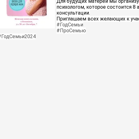
Для будущих матерей мы организу
психологом, которое состоится 8 а
консультации.
Приглашаем всех желающих к уча
#ГодСемьи
#ПроСемью
#ГодСемьи2024