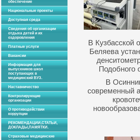
обеспечение
Национальные проекты
Доступная среда
Сведения об организации
отдыха детей и их
оздоровления
В Кузбасской 
Платные услуги
Беляева уста
Вакансии
денситометр
Информация для
Подобного 
выпускников школ
поступающих в
медицинский ВУЗ.
В Осинни
Наставничество
современный а
Контролирующие
кровоте
организации
новообразова
О противодействии
коррупции
РЕКОМЕНДАЦИИ,СТАТЬИ,
ДОКЛАДЫ,ПАМЯТКИ.
Страховые медицинские