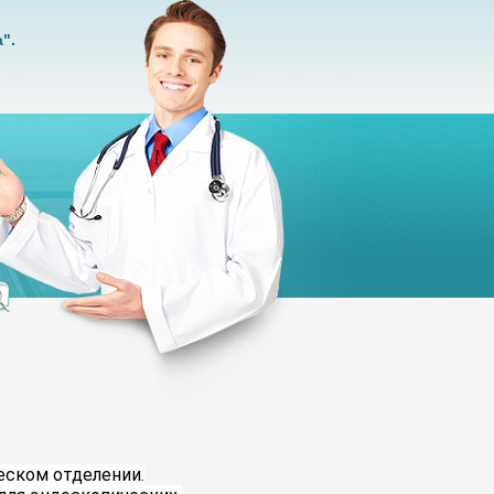
".
еском отделении.