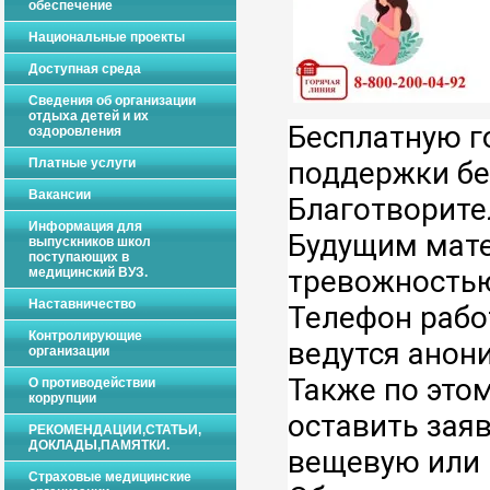
обеспечение
Национальные проекты
Доступная среда
Сведения об организации
отдыха детей и их
Бесплатную г
оздоровления
Платные услуги
поддержки бе
Вакансии
Благотворите
Информация для
Будущим мате
выпускников школ
поступающих в
тревожностью
медицинский ВУЗ.
Наставничество
Телефон работ
Контролирующие
ведутся анон
организации
Также по этом
О противодействии
коррупции
оставить заяв
РЕКОМЕНДАЦИИ,СТАТЬИ,
ДОКЛАДЫ,ПАМЯТКИ.
вещевую или 
Страховые медицинские