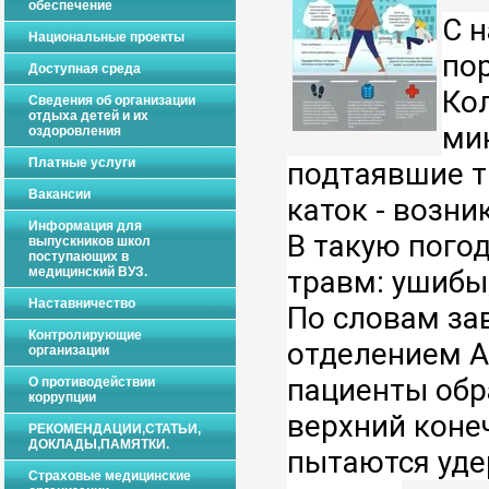
обеспечение
С н
Национальные проекты
пор
Доступная среда
Кол
Сведения об организации
отдыха детей и их
мин
оздоровления
Платные услуги
подтаявшие т
Вакансии
каток - возни
Информация для
В такую погод
выпускников школ
поступающих в
медицинский ВУЗ.
травм: ушибы
Наставничество
По словам за
Контролирующие
отделением А
организации
пациенты обр
О противодействии
коррупции
верхний конеч
РЕКОМЕНДАЦИИ,СТАТЬИ,
ДОКЛАДЫ,ПАМЯТКИ.
пытаются уде
Страховые медицинские