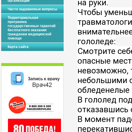
на руки.
организации
Часто задаваемые вопросы
Чтобы уменьш
Территориальная
травматологи
программа
государственных гарантий
внимательнее
бесплатного оказания
гражданам медицинской
помощи
гололеде:
Карта сайта
Смотрите себе
опасные места
невозможно, т
небольшими с
обледенелые 
В гололед под
отказавшись 
В момент паде
перекатившись