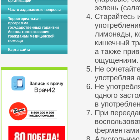
организации
зелень (салат
Часто задаваемые вопросы
Старайтесь 
Территориальная
программа
употреблени
государственных гарантий
бесплатного оказания
лимонады, к
гражданам медицинской
помощи
кишечный тр
а также при
Карта сайта
ощущениям.
Не сочетайте
употребляя а
Не употребл
одного заст
в употреблен
При перееда
воспользова
ферментами (
Алкогольную