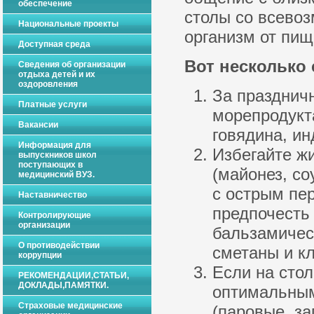
обеспечение
столы со всевоз
Национальные проекты
организм от пищ
Доступная среда
Вот несколько 
Сведения об организации
отдыха детей и их
оздоровления
За празднич
Платные услуги
морепродукт
Вакансии
говядина, ин
Информация для
Избегайте ж
выпускников школ
поступающих в
(майонез, со
медицинский ВУЗ.
с острым пе
Наставничество
предпочесть 
Контролирующие
организации
бальзамическ
О противодействии
сметаны и кл
коррупции
Если на сто
РЕКОМЕНДАЦИИ,СТАТЬИ,
ДОКЛАДЫ,ПАМЯТКИ.
оптимальным
Страховые медицинские
(паровые, за