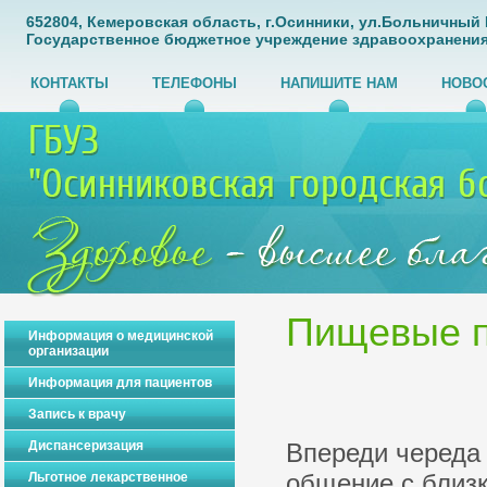
652804, Кемеровская область, г.Осинники, ул.Больничный Го
Государственное бюджетное учреждение здравоохранения
КОНТАКТЫ
ТЕЛЕФОНЫ
НАПИШИТЕ НАМ
НОВО
Пищевые п
Информация о медицинской
организации
Информация для пациентов
Пищевые 
Запись к врачу
Диспансеризация
Впереди череда 
общение с близк
Льготное лекарственное